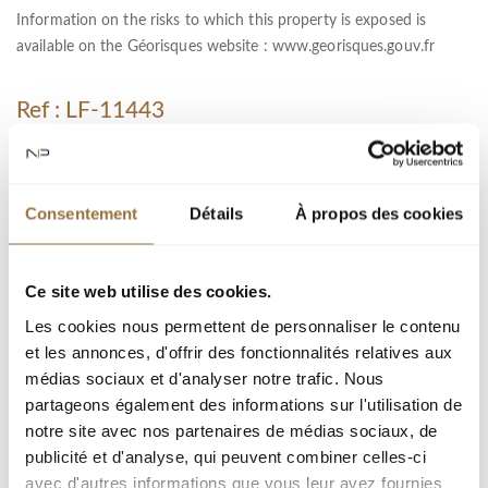
Information on the risks to which this property is exposed is
available on the Géorisques website :
www.georisques.gouv.fr
Ref : LF-11443
City :
Type : Apartment
Consentement
Détails
À propos des cookies
Living area : 50.17 m²
Room(s) : 3
Ce site web utilise des cookies.
Bedroom(s) : 2
Les cookies nous permettent de personnaliser le contenu
et les annonces, d'offrir des fonctionnalités relatives aux
médias sociaux et d'analyser notre trafic. Nous
Add to my selection
partageons également des informations sur l'utilisation de
notre site avec nos partenaires de médias sociaux, de
publicité et d'analyse, qui peuvent combiner celles-ci
Download PDF
avec d'autres informations que vous leur avez fournies