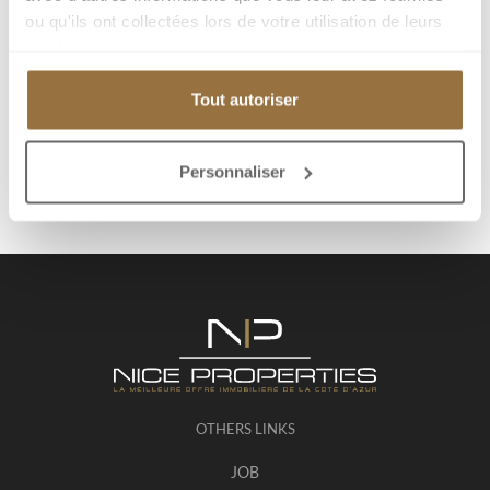
ou qu'ils ont collectées lors de votre utilisation de leurs
services.
Get more information
Tout autoriser
Send to a friend
Personnaliser
OTHERS LINKS
JOB