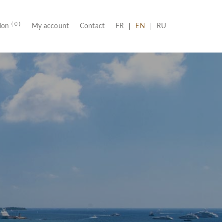
( 0 )
(CURRENT)
tion
My account
Contact
FR
EN
RU