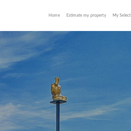
(current)
Home
Estimate my property
My Selec