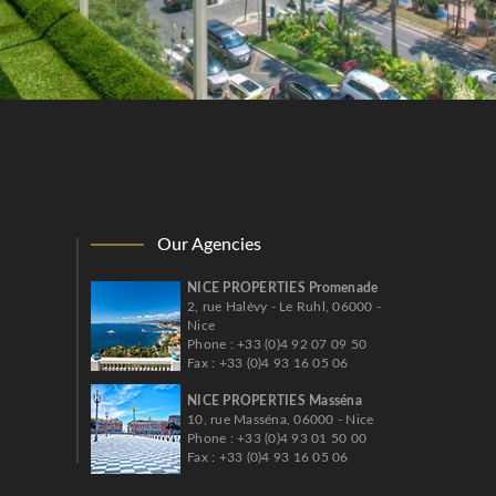
Our Agencies
NICE PROPERTIES Promenade
2, rue Halévy - Le Ruhl, 06000 -
Nice
Phone : +33 (0)4 92 07 09 50
Fax : +33 (0)4 93 16 05 06
NICE PROPERTIES Masséna
10, rue Masséna, 06000 - Nice
Phone : +33 (0)4 93 01 50 00
Fax : +33 (0)4 93 16 05 06