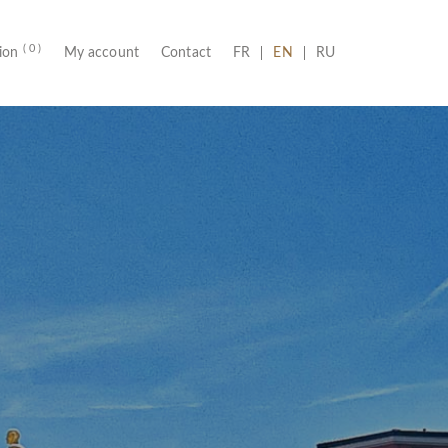
( 0 )
(CURRENT)
tion
My account
Contact
FR
EN
RU