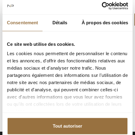
2
...
7
8
9
10
11
12
13
14
Consentement
Détails
À propos des cookies
Ce site web utilise des cookies.
SAVE YOUR SEARCH CRITERIA
Les cookies nous permettent de personnaliser le contenu
TO RECEIVE PERSONALIZED EMAIL
et les annonces, d'offrir des fonctionnalités relatives aux
ALERTS.
médias sociaux et d'analyser notre trafic. Nous
partageons également des informations sur l'utilisation de
notre site avec nos partenaires de médias sociaux, de
publicité et d'analyse, qui peuvent combiner celles-ci
avec d'autres informations que vous leur avez fournies
ou qu'ils ont collectées lors de votre utilisation de leurs
services.
Tout autoriser