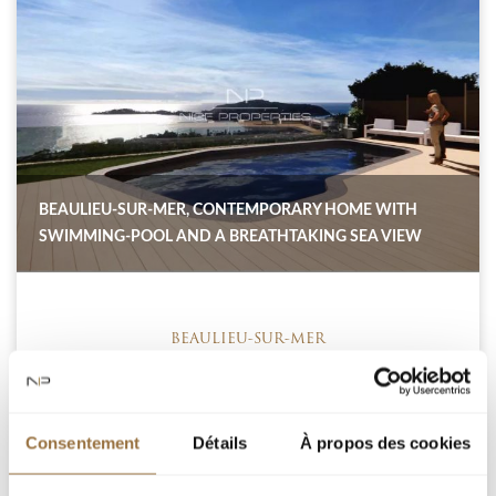
BEAULIEU-SUR-MER, CONTEMPORARY HOME WITH
SWIMMING-POOL AND A BREATHTAKING SEA VIEW
BEAULIEU-SUR-MER
BEAULIEU-SUR-MER: Ideally located in a high position
Consentement
Détails
À propos des cookies
on Boulevard Edouard VII, just a few minutes' drive
from the town center, the port, and the beaches, this