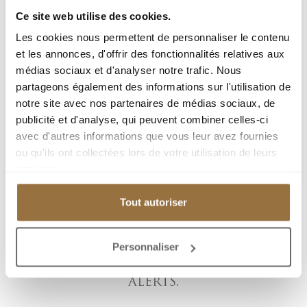
superb, fully and luxuriously renovated contemporary
Ce site web utilise des cookies.
semi-detached house, currently being finished, boasts
Les cookies nous permettent de personnaliser le contenu
absolutely exceptional panoramic sea views
et les annonces, d'offrir des fonctionnalités relatives aux
encompassing the Baie des Fourmis and Cap Ferrat.
Spread over three levels, it offers an entrance hall,...
médias sociaux et d'analyser notre trafic. Nous
partageons également des informations sur l'utilisation de
notre site avec nos partenaires de médias sociaux, de
3 700 000 €
publicité et d'analyse, qui peuvent combiner celles-ci
avec d'autres informations que vous leur avez fournies
Add to my selection
ou qu'ils ont collectées lors de votre utilisation de leurs
services.
Tout autoriser
SAVE YOUR SEARCH CRITERIA
Personnaliser
TO RECEIVE PERSONALIZED EMAIL
ALERTS.