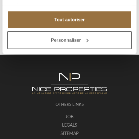
services.
Send to a friend
Tout autoriser
Personnaliser
OTHERS LINKS
JOB
LEGALS
SITEMAP