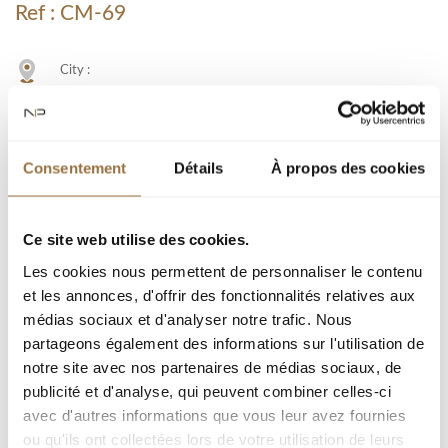
Ref : CM-69
City :
Type : Apartment
Living area : 89.51 m²
Consentement
Détails
À propos des cookies
Room(s) : 3
Bedroom(s) : 2
Terrace(s) surface : 3 m²
Ce site web utilise des cookies.
Les cookies nous permettent de personnaliser le contenu
et les annonces, d'offrir des fonctionnalités relatives aux
Add to my selection
médias sociaux et d'analyser notre trafic. Nous
partageons également des informations sur l'utilisation de
notre site avec nos partenaires de médias sociaux, de
Download PDF
publicité et d'analyse, qui peuvent combiner celles-ci
avec d'autres informations que vous leur avez fournies
ou qu'ils ont collectées lors de votre utilisation de leurs
Get more information